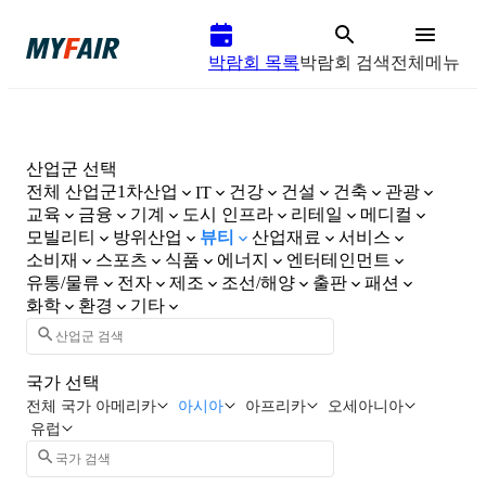
박람회 목록
박람회 검색
전체메뉴
산업군 선택
전체 산업군
1차산업
건강
건설
건축
관광
IT
교육
금융
기계
도시 인프라
리테일
메디컬
모빌리티
방위산업
뷰티
산업재료
서비스
소비재
스포츠
식품
에너지
엔터테인먼트
유통/물류
전자
제조
조선/해양
출판
패션
화학
환경
기타
국가 선택
전체 국가
아메리카
아시아
아프리카
오세아니아
유럽