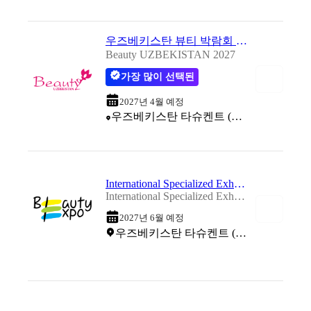
우즈베키스탄 뷰티 박람회 2027
Beauty UZBEKISTAN 2027
가장 많이 선택된
2027년 4월 예정
우즈베키스탄 타슈켄트 (Central Asian Expocenter (CAEx Uzbekistan))
International Specialized Exhibition of Beauty Products in the Republic of Uzbekistan 2027
International Specialized Exhibition of Beauty Products in the Republic of Uzbekistan 2027
2027년 6월 예정
우즈베키스탄 타슈켄트 (Uzexpocentre)