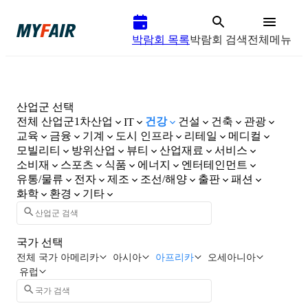
박람회 목록
박람회 검색
전체메뉴
산업군 선택
전체 산업군
1차산업
건강
건설
건축
관광
IT
교육
금융
기계
도시 인프라
리테일
메디컬
모빌리티
방위산업
뷰티
산업재료
서비스
소비재
스포츠
식품
에너지
엔터테인먼트
유통/물류
전자
제조
조선/해양
출판
패션
화학
환경
기타
국가 선택
전체 국가
아메리카
아시아
아프리카
오세아니아
유럽