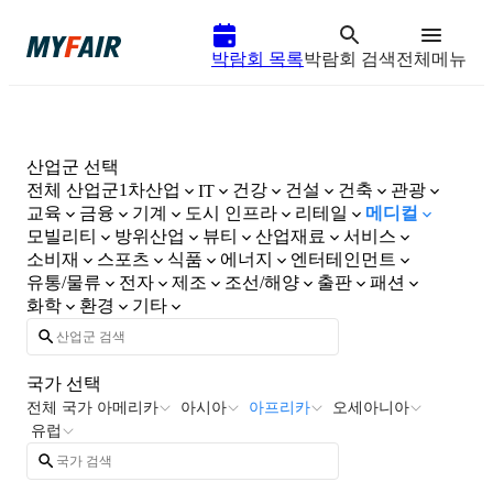
박람회 목록
박람회 검색
전체메뉴
산업군 선택
전체 산업군
1차산업
건강
건설
건축
관광
IT
교육
금융
기계
도시 인프라
리테일
메디컬
모빌리티
방위산업
뷰티
산업재료
서비스
소비재
스포츠
식품
에너지
엔터테인먼트
유통/물류
전자
제조
조선/해양
출판
패션
화학
환경
기타
국가 선택
전체 국가
아메리카
아시아
아프리카
오세아니아
유럽