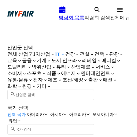
박람회 목록
박람회 검색
전체메뉴
산업군 선택
전체 산업군
1차산업
건강
건설
건축
관광
IT
교육
금융
기계
도시 인프라
리테일
메디컬
모빌리티
방위산업
뷰티
산업재료
서비스
소비재
스포츠
식품
에너지
엔터테인먼트
유통/물류
전자
제조
조선/해양
출판
패션
화학
환경
기타
국가 선택
전체 국가
아메리카
아시아
아프리카
오세아니아
유럽