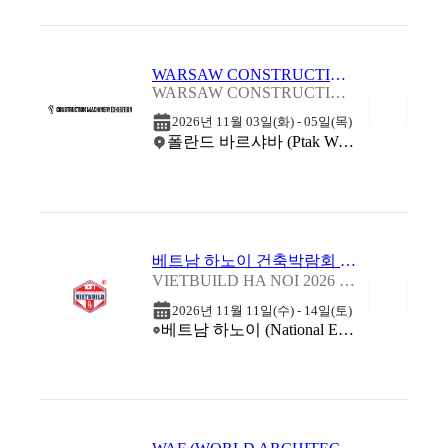
WARSAW CONSTRUCTION MACHINERY EXHIBITION 2026
WARSAW CONSTRUCTION MACHINERY EXHIBITION 2026
2026년 11월 03일(화) - 05일(목)
폴란드 바르샤바 (Ptak Warsaw Expo)
베트남 하노이 건축박람회 2026 (3차)
VIETBUILD HA NOI 2026 - INTERNATIONAL EXHIBITION (PHASE 3)
2026년 11월 11일(수) - 14일(토)
베트남 하노이 (National Exhibition Construction Center (NECC))