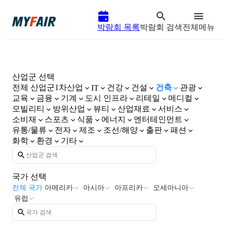
박람회 목록
박람회 검색
전체메뉴
산업군 선택
전체 산업군
1차산업
건강
건설
건축
관광
IT
교육
금융
기계
도시 인프라
리테일
메디컬
모빌리티
방위산업
뷰티
산업재료
서비스
소비재
스포츠
식품
에너지
엔터테인먼트
유통/물류
전자
제조
조선/해양
출판
패션
화학
환경
기타
국가 선택
전체 국가
아메리카
아시아
아프리카
오세아니아
유럽