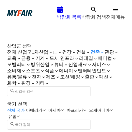
박람회 목록
박람회 검색
전체메뉴
산업군 선택
전체 산업군
1차산업
건강
건설
건축
관광
IT
교육
금융
기계
도시 인프라
리테일
메디컬
모빌리티
방위산업
뷰티
산업재료
서비스
소비재
스포츠
식품
에너지
엔터테인먼트
유통/물류
전자
제조
조선/해양
출판
패션
화학
환경
기타
국가 선택
전체 국가
아메리카
아시아
아프리카
오세아니아
유럽