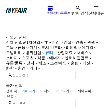
박람회 목록
박람회 검색
전체메뉴
산업군 선택
전체 산업군
1차산업
건강
건설
건축
관광
IT
교육
금융
기계
도시 인프라
리테일
메디컬
모빌리티
방위산업
뷰티
산업재료
서비스
소비재
스포츠
식품
에너지
엔터테인먼트
유통/물류
전자
제조
조선/해양
출판
패션
화학
환경
기타
국가 선택
전체 국가
아메리카
아시아
아프리카
오세아니아
유럽