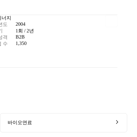
에너지
2004
년도
기
1회 / 2년
B2B
성격
1,350
 수
바이오연료