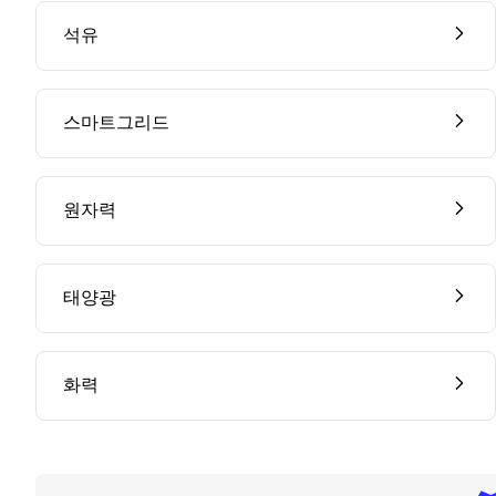
석유
스마트그리드
원자력
태양광
화력