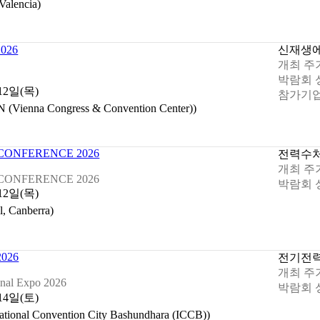
lencia)
026
신재생
개최 주
박람회 
 12일(목)
참가기업
nna Congress & Convention Center))
CONFERENCE 2026
전력
수
개최 주
CONFERENCE 2026
박람회 
 12일(목)
 Canberra)
026
전기
전
개최 주
onal Expo 2026
박람회 
 14일(토)
al Convention City Bashundhara (ICCB))