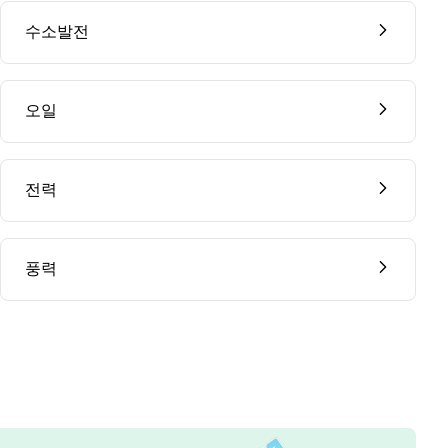
수소발전
오일
전력
풍력