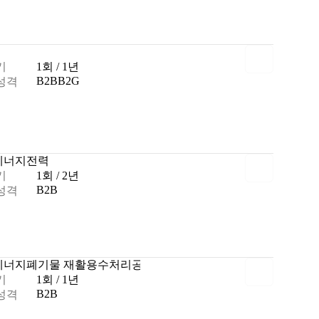
기
1회 / 1년
B2B
B2G
성격
에너지
전력
기
1회 / 2년
B2B
성격
에너지
폐기물 재활용
수처리
공조
폐기물 관리
기
1회 / 1년
B2B
성격