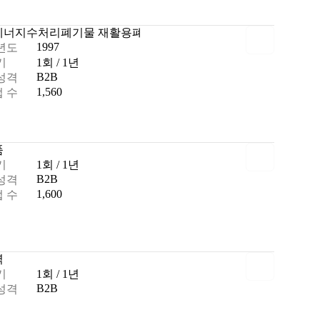
에너지
수처리
폐기물 재활용
폐기물 관리
1997
년도
기
1회 / 1년
B2B
성격
1,560
 수
품
기
1회 / 1년
B2B
성격
1,600
 수
력
기
1회 / 1년
B2B
성격