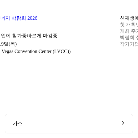
지 박람회 2026
신재생
첫 개최
개최 주
기업이 참가중
빠르게 마감중
박람회 
참가기업
 19일(목)
s Convention Center (LVCC))
가스