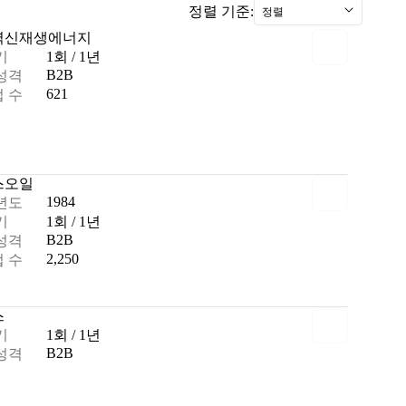
정렬 기준:
정렬
력
신재생에너지
기
1회 / 1년
B2B
성격
621
 수
스
오일
1984
년도
기
1회 / 1년
B2B
성격
2,250
 수
스
기
1회 / 1년
B2B
성격