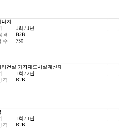
에너지
기
1회 / 1년
B2B
성격
750
 수
처리
건설 기자재
도시설계
신재생에너지
기
1회 / 2년
B2B
성격
력
기
1회 / 1년
B2B
성격