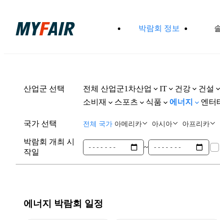
박람회 정보
산업군 선택
전체 산업군
1차산업
건강
건설
IT
소비재
스포츠
식품
에너지
엔터
국가 선택
전체 국가
아메리카
아시아
아프리카
박람회 개최 시
~
작일
에너지
박람회 일정