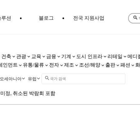
솔루션
블로그
전국 지원사업
건축
관광
교육
금융
기계
도시 인프라
리테일
메디
테인먼트
유통/물류
전자
제조
조선/해양
출판
패션
오세아니아
유럽
미정, 취소된 박람회 포함