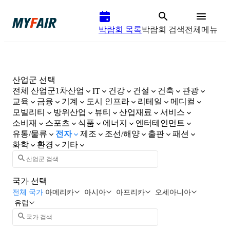
박람회 목록
박람회 검색
전체메뉴
산업군 선택
전체 산업군
1차산업
건강
건설
건축
관광
IT
교육
금융
기계
도시 인프라
리테일
메디컬
모빌리티
방위산업
뷰티
산업재료
서비스
소비재
스포츠
식품
에너지
엔터테인먼트
유통/물류
전자
제조
조선/해양
출판
패션
화학
환경
기타
국가 선택
전체 국가
아메리카
아시아
아프리카
오세아니아
유럽