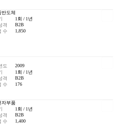
품
반도체
기
1회 / 1년
B2B
성격
1,850
 수
2009
년도
기
1회 / 1년
B2B
성격
176
 수
전자부품
기
1회 / 1년
B2B
성격
1,400
 수