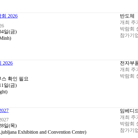
 2026
반도체
개최 주
26
박람회 
 04일(금)
참가기업
inh)
2026
전자부
개최 주
박람회 
부스 확인 필요
 11일(금)
ht)
2027
임베디
개최 주
2027
박람회 
 28일(목)
참가기업
a Exhibition and Convention Centre)