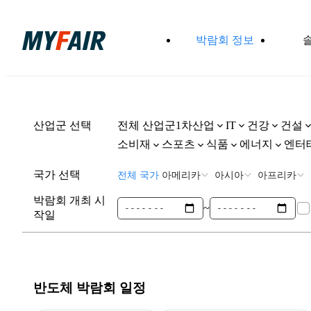
박람회 정보
산업군 선택
전체 산업군
1차산업
건강
건설
IT
소비재
스포츠
식품
에너지
엔터
국가 선택
전체 국가
아메리카
아시아
아프리카
박람회 개최 시
~
작일
반도체
박람회 일정