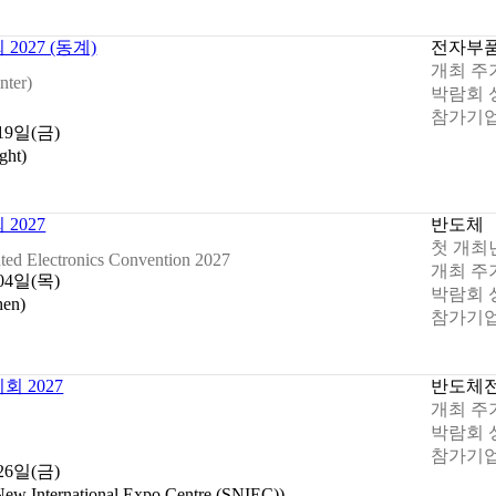
027 (동계)
전자부
개최 주
ter)
박람회 
참가기업
 19일(금)
ht)
2027
반도체
첫 개최
nted Electronics Convention 2027
개최 주
 04일(목)
박람회 
en)
참가기업
 2027
반도체
개최 주
박람회 
참가기업
 26일(금)
International Expo Centre (SNIEC))