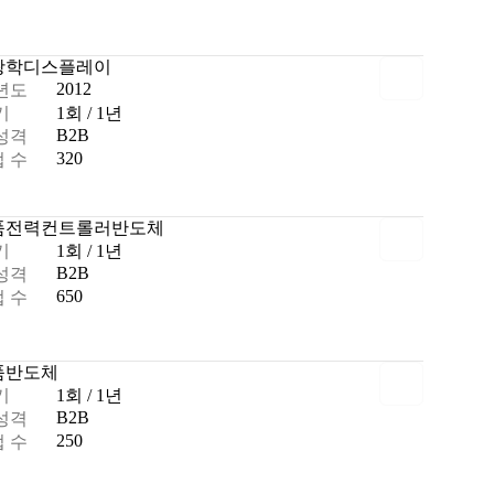
광학
디스플레이
2012
년도
기
1회 / 1년
B2B
성격
320
 수
품
전력
컨트롤러
반도체
기
1회 / 1년
B2B
성격
650
 수
품
반도체
기
1회 / 1년
B2B
성격
250
 수