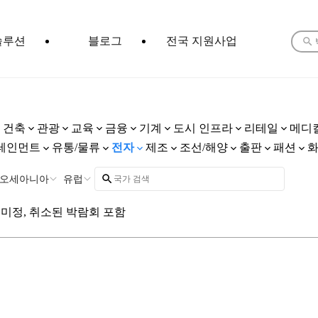
솔루션
블로그
전국 지원사업
건축
관광
교육
금융
기계
도시 인프라
리테일
메디
테인먼트
유통/물류
전자
제조
조선/해양
출판
패션
오세아니아
유럽
미정, 취소된 박람회 포함