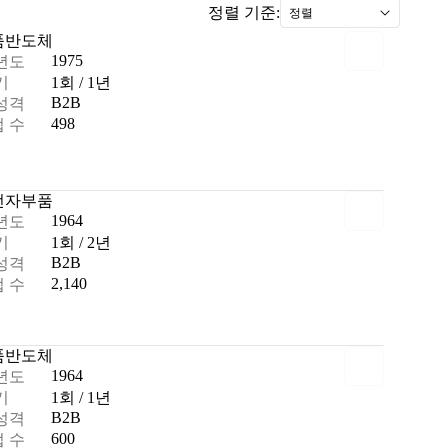
정렬 기준:
정렬
품
반도체
1975
년도
기
1회 / 1년
B2B
성격
498
 수
전자부품
1964
년도
기
1회 / 2년
B2B
성격
2,140
 수
품
반도체
1964
년도
기
1회 / 1년
B2B
성격
600
 수