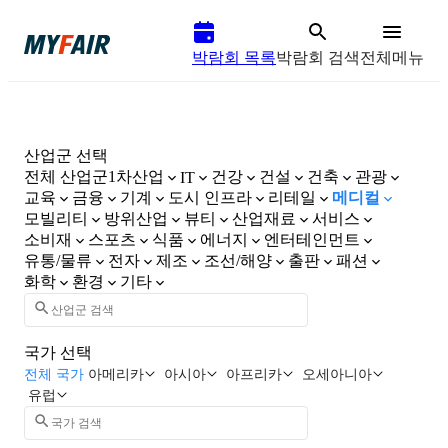
박람회 목록
박람회 검색
전체메뉴
산업군 선택
전체 산업군
1차산업
건강
건설
건축
관광
IT
교육
금융
기계
도시 인프라
리테일
메디컬
모빌리티
방위산업
뷰티
산업재료
서비스
소비재
스포츠
식품
에너지
엔터테인먼트
유통/물류
전자
제조
조선/해양
출판
패션
화학
환경
기타
국가 선택
전체 국가
아메리카
아시아
아프리카
오세아니아
유럽