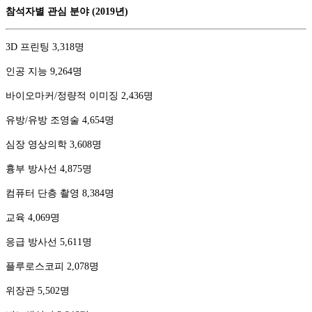
참석자별 관심 분야 (2019년)
3D 프린팅 3,318명
인공 지능 9,264명
바이오마커/정량적 이미징 2,436명
유방/유방 조영술 4,654명
심장 영상의학 3,608명
흉부 방사선 4,875명
컴퓨터 단층 촬영 8,384명
교육 4,069명
응급 방사선 5,611명
플루로스코피 2,078명
위장관 5,502명