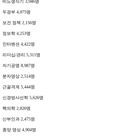
비뇨생식기 3,946명
두경부 4,075명
보건 정책 2,156명
정보학 4,253명
인터벤션 4,422명
리더십/관리 5,311명
자기공명 8,987명
분자영상 2,514명
근골격계 5,444명
신경방사선학 5,626명
핵의학 2,820명
산부인과 2,475명
종양 영상 4,904명