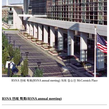
RSNA 연례 학회(RSNA annual meeting) 개최 장소인 McCormick Place
RSNA 연례 학회(RSNA annual meeting)