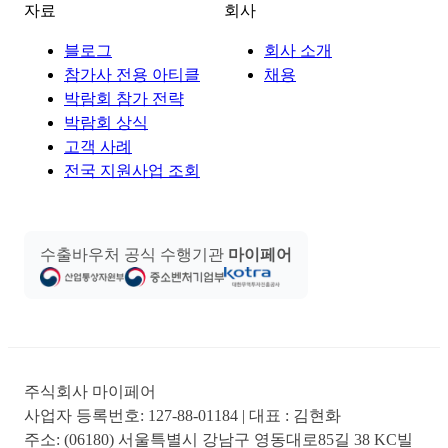
자료
회사
블로그
회사 소개
참가사 전용 아티클
채용
박람회 참가 전략
박람회 상식
고객 사례
전국 지원사업 조회
수출바우처 공식 수행기관
마이페어
주식회사 마이페어
사업자 등록번호:
127-88-01184
| 대표 :
김현화
주소:
(06180) 서울특별시 강남구 영동대로85길 38 KC빌