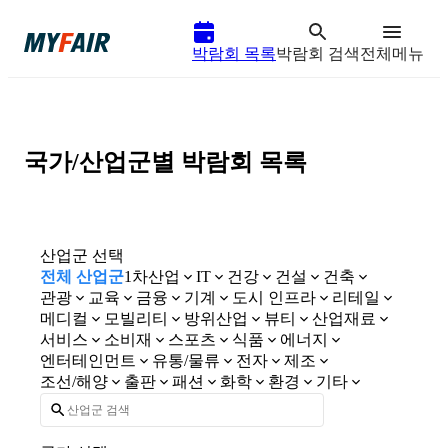
박람회 목록
박람회 검색
전체메뉴
국가/산업군별 박람회 목록
산업군 선택
전체 산업군
1차산업
건강
건설
건축
IT
관광
교육
금융
기계
도시 인프라
리테일
메디컬
모빌리티
방위산업
뷰티
산업재료
서비스
소비재
스포츠
식품
에너지
엔터테인먼트
유통/물류
전자
제조
조선/해양
출판
패션
화학
환경
기타