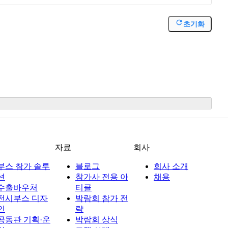
초기화
션
자료
회사
부스 참가 솔루
블로그
회사 소개
션
참가사 전용 아
채용
수출바우처
티클
전시부스 디자
박람회 참가 전
인
략
공동관 기획·운
박람회 상식