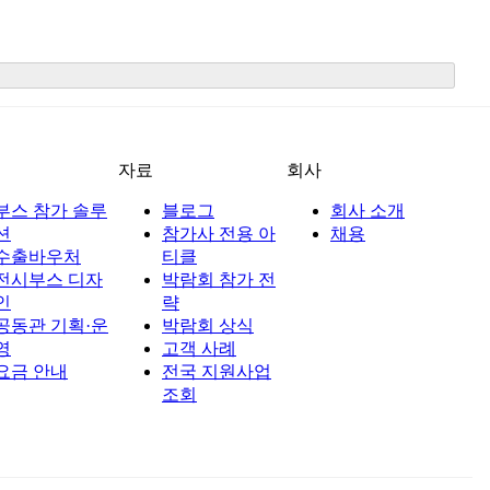
션
자료
회사
부스 참가 솔루
블로그
회사 소개
션
참가사 전용 아
채용
수출바우처
티클
전시부스 디자
박람회 참가 전
인
략
공동관 기획·운
박람회 상식
영
고객 사례
요금 안내
전국 지원사업
조회