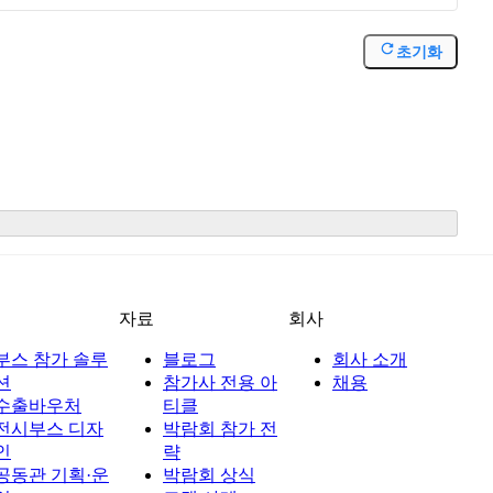
초기화
션
자료
회사
부스 참가 솔루
블로그
회사 소개
션
참가사 전용 아
채용
수출바우처
티클
전시부스 디자
박람회 참가 전
인
략
공동관 기획·운
박람회 상식