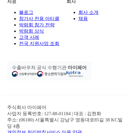
자료
회사
블로그
회사 소개
참가사 전용 아티클
채용
박람회 참가 전략
박람회 상식
고객 사례
전국 지원사업 조회
수출바우처 공식 수행기관
마이페어
주식회사 마이페어
사업자 등록번호:
127-88-01184
| 대표 :
김현화
주소:
(06180) 서울특별시 강남구 영동대로85길 38 KC빌
딩 4층
개인정보 처리방침
서비스 이용 약관