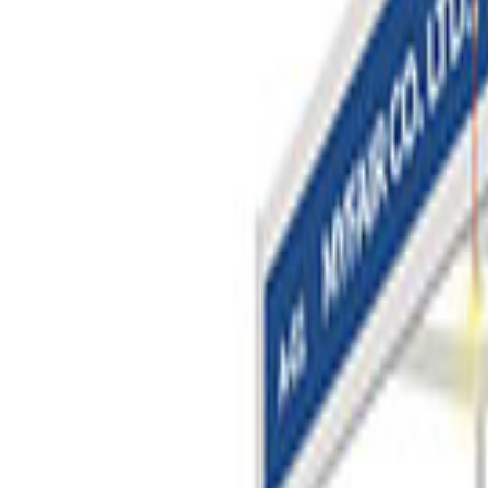
예약 시점
평균 예약 시기는 기업회원 전용 데이터입니다.
회사 정보만 등록하면 무료로 확인하실 수 있습니다.
회원가입
로그인
※ 데이터 인사이트 영역의 모든 데이터는 주최사가 제공한 공
참가 방법
기본(조립식) 부스로 참가
공간 + 기본 구조물까지 포함
목공 부스로 시공
조립부스
부스 정보
3m×3m(9m²)
※ 안내된 부스 정보는 주최사 공시 정보를 바탕으로 하며, 마
※ 표기된 비용은 부스비 기준이며, 표기된 부스비는 참고용으로
발생할 수 있습니다.
기본 정보
개최 일정
2026년 09월 02일(수) - 04일(금)
개
개최 장소
IEC(International Exhibition Centre) Atakent
개