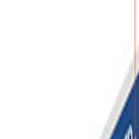
2026년 09월 02일(수) - 04일(금)
D-27
카자흐스탄 알마티 (IEC(International Exhibition Centre) Ataken
문의하기
견적 신청하기
[집중케어 -
Express 45
] 서비스가 적용된 박람회입니다.
박람회 정보
자주 묻는 질문
데이터 인사이트
과거 시기별 부스 예약률
부스 예약률
100%
75%
50%
25%
0%
1년 전
10개월 전
8개월 전
6개월 전
4개월 전
2개월 전
전시 시작