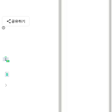
2020
년
취소됨
카자흐스탄 국제 건축 박람회 2020
09월 08일 ~ 09월 10일
카자흐스탄
알마티
공유하기
개최일까지
27
일 남아 참가가 어려울 수 있습니다.
2027
년 참가를 고려해 보세요.
수출바우처 메뉴판 가기
전체 참가 비용을 확인하고 싶다면?
참가 견적서 신청
추천! 요즘 문의 많은 박람회
더 많은 박람회 →
다른 기업이 고려하는 박람회도 탐색해 보세요.