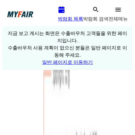
박람회 목록
박람회 검색
전체메뉴
지금 보고 계시는 화면은 수출바우처 고객들을 위한 페이
지입니다.
수출바우처 사용 계획이 없으신 분들은 일반 페이지로 이
동해 주세요.
일반 페이지로 이동하기
2028
년
부스 예약 공식 사이트
참가 가능