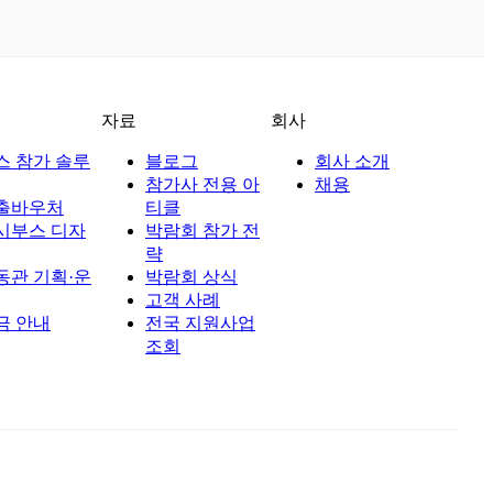
자료
회사
스 참가 솔루
블로그
회사 소개
참가사 전용 아
채용
출바우처
티클
시부스 디자
박람회 참가 전
략
동관 기획·운
박람회 상식
고객 사례
금 안내
전국 지원사업
조회