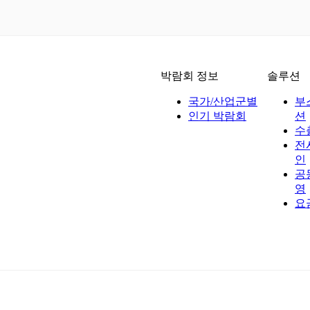
박람회 정보
솔루션
국가/산업군별
부
인기 박람회
션
수
전
인
공
영
요