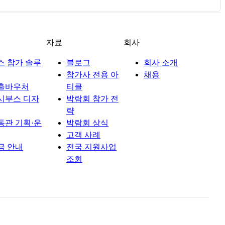
자료
회사
스 참가 솔루
블로그
회사 소개
참가사 전용 아
채용
출바우처
티클
시부스 디자
박람회 참가 전
략
동관 기획·운
박람회 상식
고객 사례
금 안내
전국 지원사업
조회