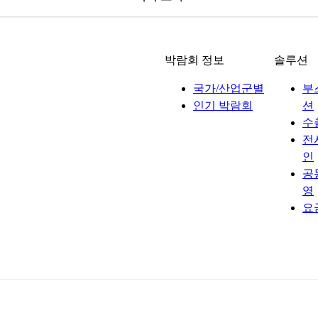
박람회 정보
솔루션
국가/산업군별
부
인기 박람회
션
수
전
인
공
영
요