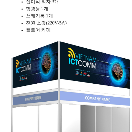
접이식 의자 3개
형광등 2개
쓰레기통 1개
전원 소켓(220V/5A)
플로어 카펫