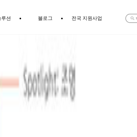
솔루션
블로그
전국 지원사업
26
KLCC))