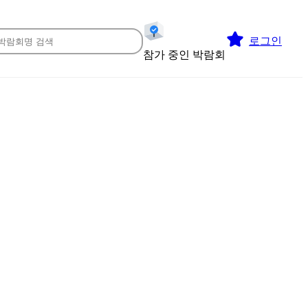
로그인
참가 중인 박람회