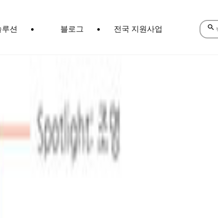
솔루션
블로그
전국 지원사업