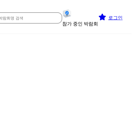
로그인
참가 중인 박람회