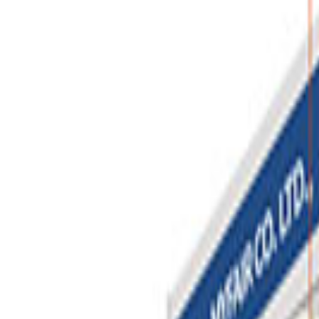
문의하기
견적 신청하기
[집중케어 -
Express 45
] 서비스가 적용된 박람회입니다.
박람회 정보
자주 묻는 질문
참가 방법
기본(조립식) 부스로 참가
공간 + 기본 구조물까지 포함
목공 부스로 시공
조립부스
부스 정보
3m×3m(9m²)
※ 안내된 부스 정보는 주최사 공시 정보를 바탕으로 하며, 마
※ 표기된 비용은 부스비 기준이며, 표기된 부스비는 참고용으로
발생할 수 있습니다.
기본 정보