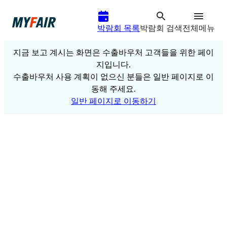
박람회 목록
박람회 검색
전체메뉴
지금 보고 계시는 화면은 수출바우처 고객들을 위한 페이
지입니다.
수출바우처 사용 계획이 없으신 분들은 일반 페이지로 이
동해 주세요.
일반 페이지로 이동하기
2025
년
부스 예약 공식 사이트
ASHG 2025