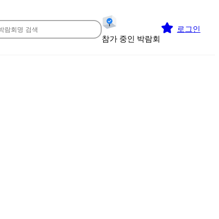
로그인
참가 중인 박람회