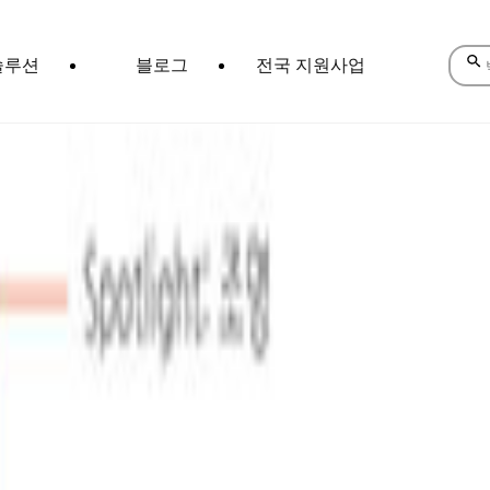
솔루션
블로그
전국 지원사업
2026