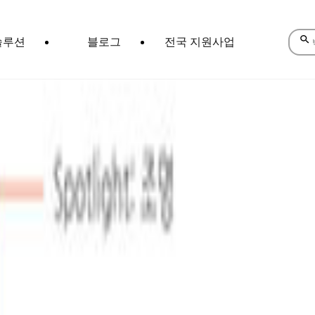
솔루션
블로그
전국 지원사업
GHTING FAIR 2026