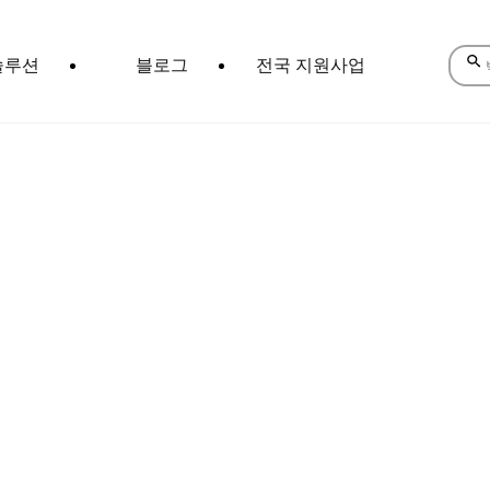
솔루션
블로그
전국 지원사업