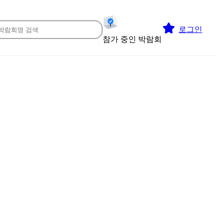
로그인
참가 중인 박람회