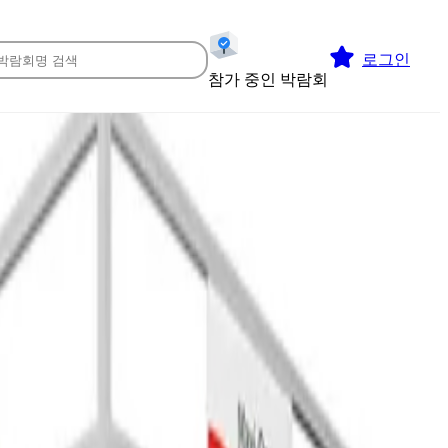
로그인
참가 중인 박람회