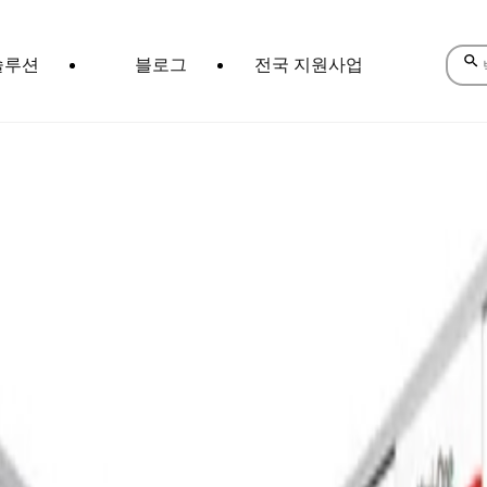
솔루션
블로그
전국 지원사업