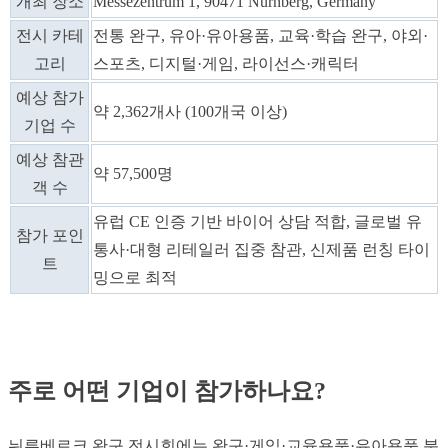
개최 장소
Messezentrum 1, 90471 Nürnberg, Germany
전시 카테
전통 완구, 유아·유아용품, 교육·학습 완구, 야외·
고리
스포츠, 디지털·게임, 라이선스·캐릭터
예상 참가
약 2,362개사 (100개국 이상)
기업 수
예상 참관
약 57,500명
객 수
유럽 CE 인증 기반 바이어 상담 적합, 글로벌 유
참가 포인
통사·대형 리테일러 집중 참관, 신제품 런칭 타이
트
밍으로 최적
주로 어떤 기업이 참가하나요?
뉘른베르크 완구 전시회에는 완구·게임·교육용품·유아용품 분