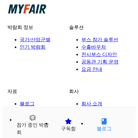
박람회 정보
솔루션
국가/산업군별
부스 참가 솔루션
인기 박람회
수출바우처
전시부스 디자인
공동관 기획·운영
요금 안내
자료
회사
블로그
회사 소개
참가사 전용 아티클
채용
박람회 참가 전략
참가 중인 박람
박람회 상식
구독함
블로그
회
고객 사례