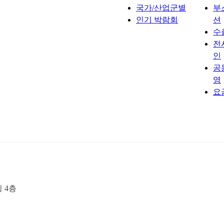
국가/산업군별
부
인기 박람회
션
수
전
인
공
영
요
딩 4층