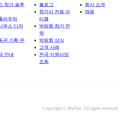
스 참가 솔루
블로그
회사 소개
참가사 전용 아
채용
출바우처
티클
시부스 디자
박람회 참가 전
략
동관 기획·운
박람회 상식
고객 사례
금 안내
전국 지원사업
조회
Copyright © MyFair. All rights reserved.