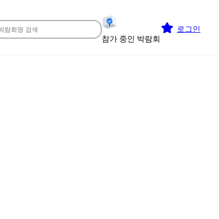
로그인
참가 중인 박람회