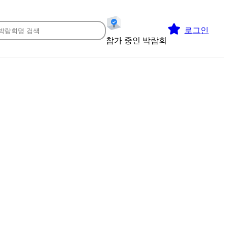
로그인
참가 중인 박람회