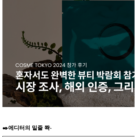
✒️에디터의 밑줄 쫙-