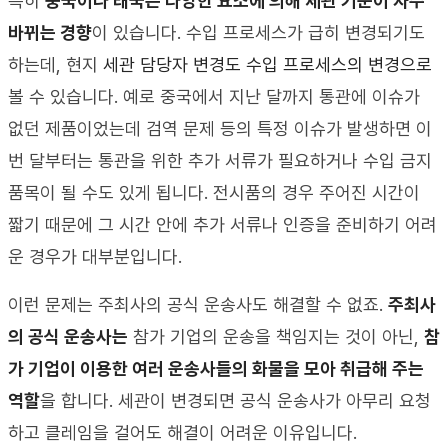
특히 
중국이나 태국은 다양한 요소에 의해 세관 기준이 자주 
바뀌는 경향
이 있습니다
. 
수입 프로세스가 급히 변경되기도 
하는데
, 
현지 
세관 담당자 변경도 수입 프로세스의 변경으로
볼 수 있습니다
. 
예로 중국에서 지난 달까지 통관에 이슈가 
없던 제품이었는데 검역 문제 등의 특정 이슈가 발생하면 이
번 달부터는 통관을 위한 추가 서류가 필요하거나 수입 금지 
품목이 될 수도 있게 됩니다
. 
전시품의 경우 주어진 시간이 
짧기 때문에 그 시간 안에 추가 서류나 인증을 준비하기 어려
운 경우가 대부분입니다
.
이런 문제는 주최사의 공식 운송사도 해결할 수 없죠
. 
주최사
의 공식 운송사는
 참가 기업의 운송을 책임지는 것이 아닌
, 
참
가 기업이 이용한 여러 운송사들의 화물을 모아 취급해 주는 
역할
을 합니다
. 
세관이 변경되면 공식 운송사가 아무리 요청
하고 클레임을 걸어도 해결이 어려운 이유입니다
.