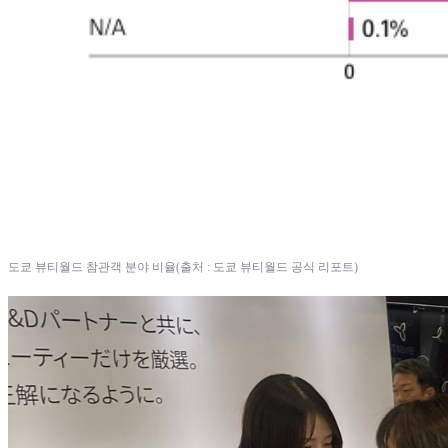
도쿄 뷰티월드 참관객 분야 비율(출처 : 도쿄 뷰티월드 공식 리포트)