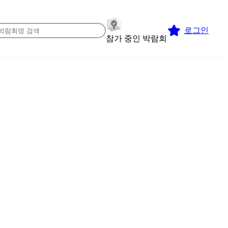
로그인
참가 중인 박람회