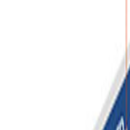
2026년 09월 16일(수) - 17일(목)
D-40
영국 런던 (ExCeL London)
문의하기
견적 신청하기
[집중케어 -
Express 45
] 서비스가 적용된 박람회입니다.
박람회 정보
자주 묻는 질문
데이터 인사이트
박람회 참가 최소 예산
?,???
만원 ~