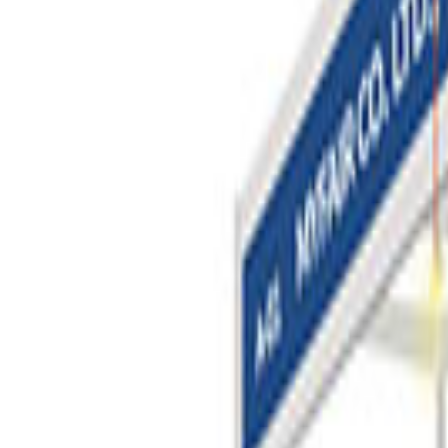
산업군 평균 비교
???
박람회 평균
???
원
???
???
원
항목별 구성
example1
40
%
500만원
2,000,000
원
example2
30
%
1,500,000
원
example3
20
%
1,000,000
원